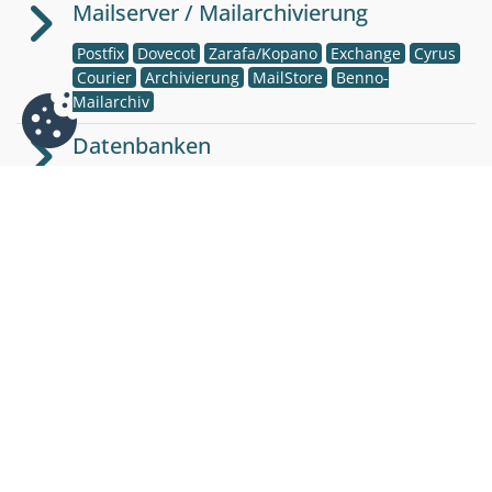
Mailserver / Mailarchivierung
Postfix
Dovecot
Zarafa/Kopano
Exchange
Cyrus
Courier
Archivierung
MailStore
Benno-
Mailarchiv
Datenbanken
MySQL
PostgreSQL
MSSQL-Server
MS-Access
DB2
Programmier-/Scriptsprachen
Python
PHP
Java
Perl
JavaScript
C
Pascal
VB
Fortran
Assembler
HTML
CSS
XML
XSL
Festplattenforensik
Wiederherstellung versehentlich oder absichtlich
gelöschter Daten
Spurensicherung
Sichere Löschung von Datenträgern