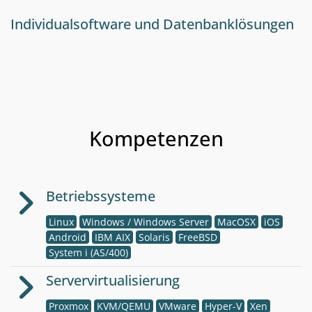
Individualsoftware und Datenbanklösungen
Kompetenzen
Betriebssysteme
Linux
Windows / Windows Server
MacOSX
iOS
Android
IBM AIX
Solaris
FreeBSD
System i (AS/400)
Servervirtualisierung
Proxmox
KVM/QEMU
VMware
Hyper-V
Xen