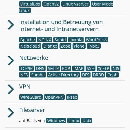
VirtualBox
OpenVZ
Linux Vserver
User Mode
Linux
Installation und Betreuung von
Internet- und Intranetservern
Apache
NGINX
Squid
Joomla
WordPress
Nextcloud
Django
Zope
Plone
Typo3
Netzwerke
TCP/IP
DNS
SMTP
POP
IMAP
SSH
(S)FTP
NIS
NFS
Samba
Active Directory
DFS
DRBD
Ceph
VPN
WireGuard
OpenVPN
IPsec
Fileserver
auf Basis von
Windows
Linux
Unix